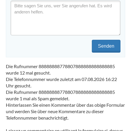
Senden
Die Rufnummer 88888888778807888888888888885
wurde 12 mal gesucht.
Die Telefonnummer wurde zuletzt am 07.08.2026 16:22
Uhr gesucht.
Die Rufnummer 88888888778807888888888888885
wurde 1 mal als Spam gemeldet.
Hinterlassen Sie einen Kommentar über das obige Formular
und werden Sie über neue Kommentare zu dieser
Telefonnummer benachrichtigt.
Laissez un commentaire en utilisant le formulaire ci-dessus