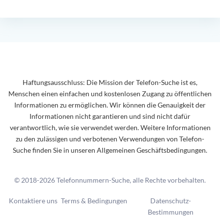
Haftungsausschluss: Die Mission der Telefon-Suche ist es,
Menschen einen einfachen und kostenlosen Zugang zu öffentlichen
Informationen zu ermöglichen. Wir können die Genauigkeit der
Informationen nicht garantieren und sind nicht dafür
verantwortlich, wie sie verwendet werden. Weitere Informationen
zu den zulässigen und verbotenen Verwendungen von Telefon-
Suche finden Sie in unseren Allgemeinen Geschäftsbedingungen.
© 2018-2026 Telefonnummern-Suche, alle Rechte vorbehalten.
Kontaktiere uns
Terms & Bedingungen
Datenschutz-
Bestimmungen