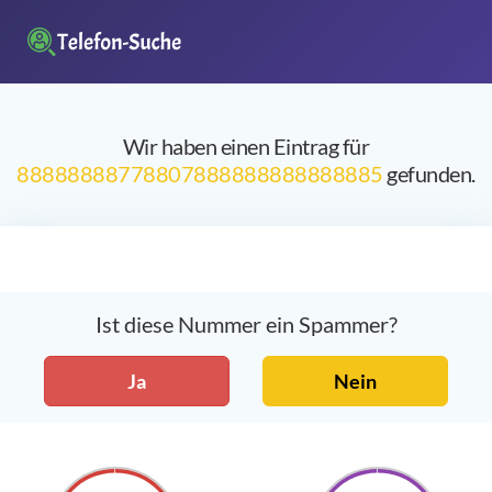
Wir haben einen Eintrag für
88888888778807888888888888885
gefunden.
Ist diese Nummer ein Spammer?
Ja
Nein