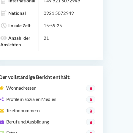
International
+49 921 5072949
National
0921 5072949
Lokale Zeit
15:59:25
Anzahl der
21
Ansichten
Der vollständige Bericht enthält:
Wohnadressen
Profile in sozialen Medien
Telefonnummern
Beruf und Ausbildung
Fotos