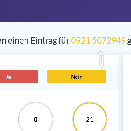
n einen Eintrag für
0921 5072949
g
Ja
Nein
0
21