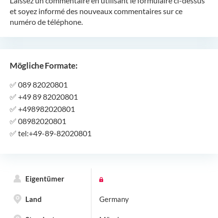
Laissez un commentaire en utilisant le formulaire ci-dessus
et soyez informé des nouveaux commentaires sur ce
numéro de téléphone.
Mögliche Formate:
✅
089 82020801
✅
+49 89 82020801
✅
+498982020801
✅
08982020801
✅
tel:+49-89-82020801
Eigentümer
Land
Germany