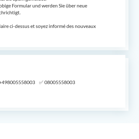
obige Formular und werden Sie über neue
richtigt.
laire ci-dessus et soyez informé des nouveaux
+498005558003
✅
08005558003