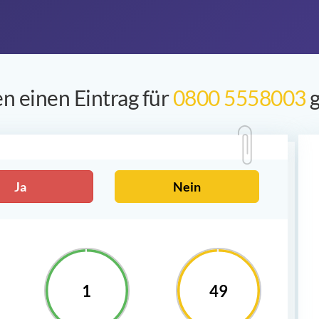
n einen Eintrag für
0800 5558003
g
Ja
Nein
1
49