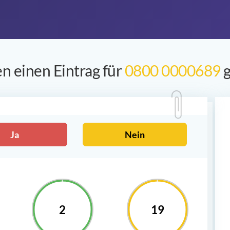
n einen Eintrag für
0800 0000689
g
Ja
Nein
2
19