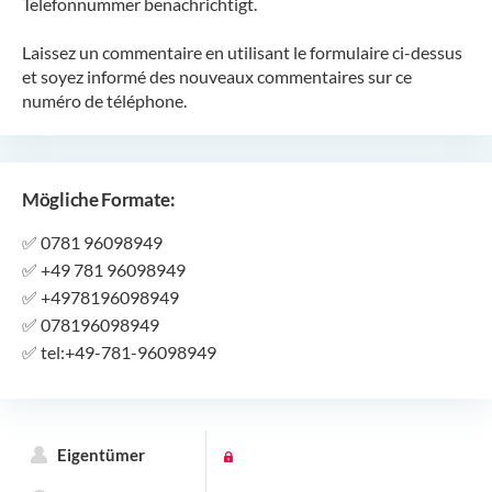
Telefonnummer benachrichtigt.
Laissez un commentaire en utilisant le formulaire ci-dessus
et soyez informé des nouveaux commentaires sur ce
numéro de téléphone.
Mögliche Formate:
✅
0781 96098949
✅
+49 781 96098949
✅
+4978196098949
✅
078196098949
✅
tel:+49-781-96098949
Eigentümer