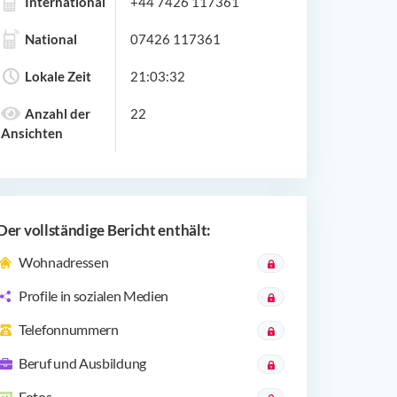
International
+44 7426 117361
National
07426 117361
Lokale Zeit
21:03:32
Anzahl der
22
Ansichten
Der vollständige Bericht enthält:
Wohnadressen
Profile in sozialen Medien
Telefonnummern
Beruf und Ausbildung
Fotos