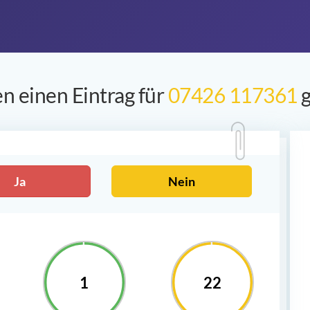
n einen Eintrag für
07426 117361
g
Ja
Nein
1
22