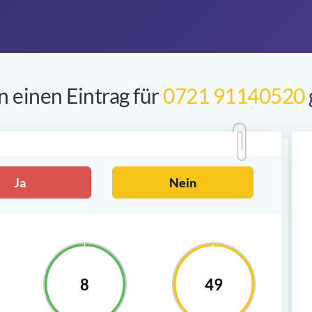
 einen Eintrag für
0721 91140520
Ja
Nein
8
49