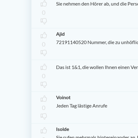
Sie nehmen den Hörer ab, und die Pers
0
Ajid
72191140520 Nummer, die zu unhöflich
0
Das ist 1&1, die wollen Ihnen einen Ve
0
Voinot
Jeden Tag lästige Anrufe
0
Isolde
Sie rufen mehrmals hintereinander an. 