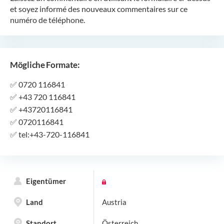
et soyez informé des nouveaux commentaires sur ce
numéro de téléphone.
Mögliche Formate:
✅
0720 116841
✅
+43 720 116841
✅
+43720116841
✅
0720116841
✅
tel:+43-720-116841
Eigentümer
Land
Austria
Standort
Österreich