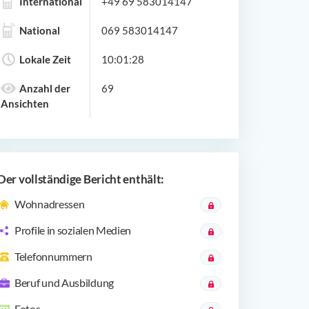
International
+49 69 583014147
National
069 583014147
Lokale Zeit
10:01:28
Anzahl der
69
Ansichten
Der vollständige Bericht enthält:
Wohnadressen
Profile in sozialen Medien
Telefonnummern
Beruf und Ausbildung
Fotos