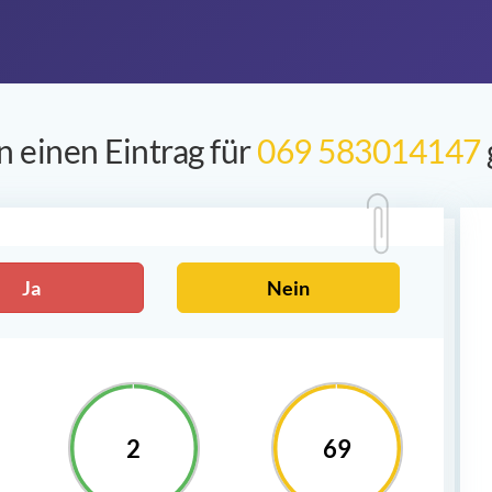
 einen Eintrag für
069 583014147
Ja
Nein
2
69