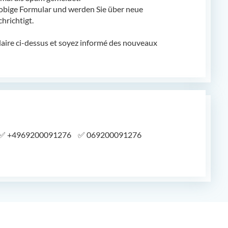
obige Formular und werden Sie über neue
richtigt.
laire ci-dessus et soyez informé des nouveaux
✅
+4969200091276
✅
069200091276