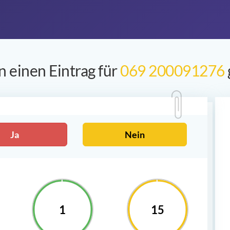
 einen Eintrag für
069 200091276
Ja
Nein
1
15