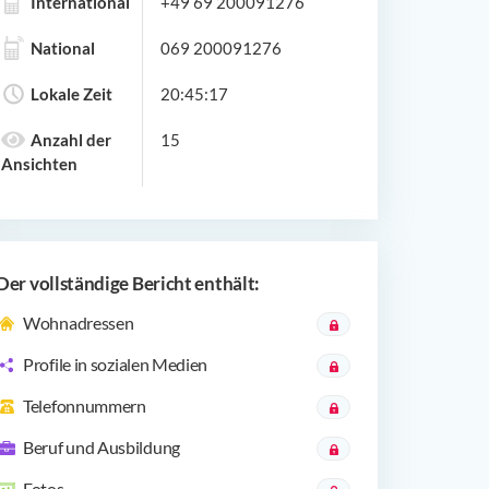
International
+49 69 200091276
National
069 200091276
Lokale Zeit
20:45:17
Anzahl der
15
Ansichten
Der vollständige Bericht enthält:
Wohnadressen
Profile in sozialen Medien
Telefonnummern
Beruf und Ausbildung
Fotos