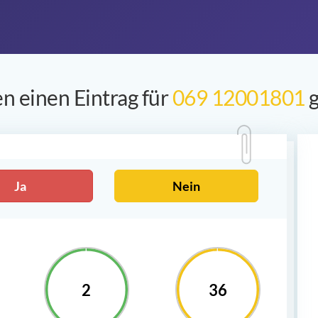
n einen Eintrag für
069 12001801
g
Ja
Nein
2
36