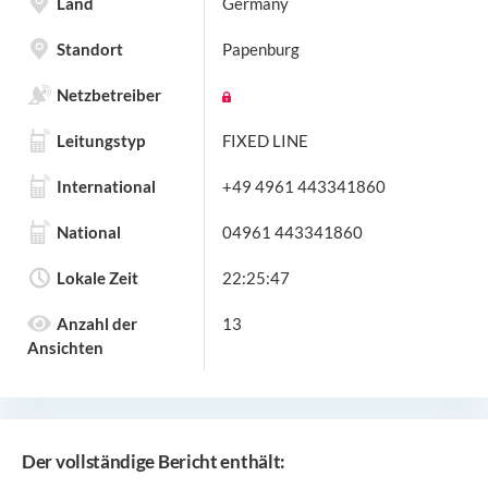
Land
Germany
Standort
Papenburg
Netzbetreiber
Leitungstyp
FIXED LINE
International
+49 4961 443341860
National
04961 443341860
Lokale Zeit
22:25:47
Anzahl der
13
Ansichten
Der vollständige Bericht enthält: