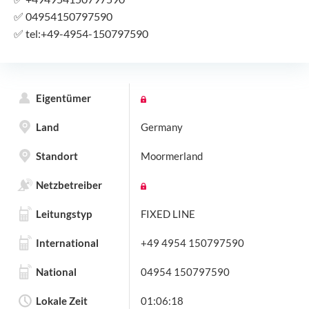
✅
04954150797590
✅
tel:+49-4954-150797590
Eigentümer
Land
Germany
Standort
Moormerland
Netzbetreiber
Leitungstyp
FIXED LINE
International
+49 4954 150797590
National
04954 150797590
Lokale Zeit
01:06:18