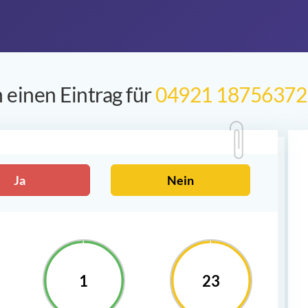
 einen Eintrag für
04921 18756372
Ja
Nein
1
23