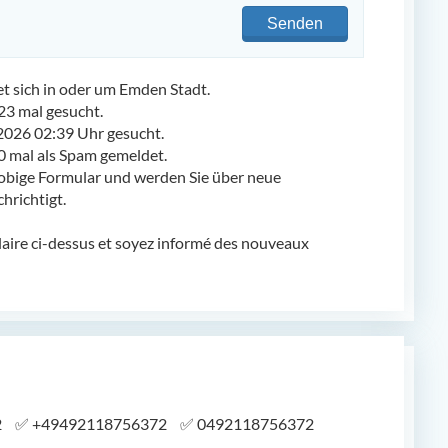
Senden
 sich in oder um Emden Stadt.
3 mal gesucht.
2026 02:39 Uhr gesucht.
mal als Spam gemeldet.
obige Formular und werden Sie über neue
richtigt.
laire ci-dessus et soyez informé des nouveaux
2
✅
+49492118756372
✅
0492118756372