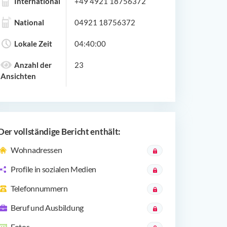
International
+49 4921 18756372
National
04921 18756372
Lokale Zeit
04:40:00
Anzahl der
23
Ansichten
Der vollständige Bericht enthält:
Wohnadressen
Profile in sozialen Medien
Telefonnummern
Beruf und Ausbildung
Fotos