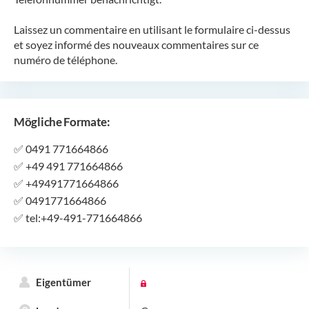
Laissez un commentaire en utilisant le formulaire ci-dessus
et soyez informé des nouveaux commentaires sur ce
numéro de téléphone.
Mögliche Formate:
✅
0491 771664866
✅
+49 491 771664866
✅
+49491771664866
✅
0491771664866
✅
tel:+49-491-771664866
Eigentümer