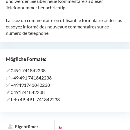
und werden Sie über neue Kommentare zu dieser
Telefonnummer benachrichtigt.
Laissez un commentaire en utilisant le formulaire ci-dessus
et soyez informé des nouveaux commentaires sur ce
numéro de téléphone.
Mögliche Formate:
✅
0491 741842238
✅
+49 491 741842238
✅
+49491741842238
✅
0491741842238
✅
tel:+49-491-741842238
Eigentümer