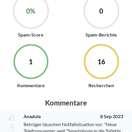
0%
0
Spam-Score
Spam-Berichte
1
16
Kommentare
Recherchen
Kommentare
Anadula
8 Sep 2023
Betrüger täuschen Notfallsituation vor: "Neue
0
Telefonnummer, weil "Smartphone in die Toilette