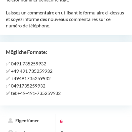
Laissez un commentaire en utilisant le formulaire ci-dessus
et soyez informé des nouveaux commentaires sur ce
numéro de téléphone.
Mögliche Formate:
✅
0491 735259932
✅
+49 491 735259932
✅
+49491735259932
✅
0491735259932
✅
tel:+49-491-735259932
Eigentümer