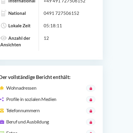
International
+49 491 727506152
National
0491 727506152
Lokale Zeit
05:18:11
Anzahl der
12
Ansichten
Der vollständige Bericht enthält:
Wohnadressen
Profile in sozialen Medien
Telefonnummern
Beruf und Ausbildung
Fotos