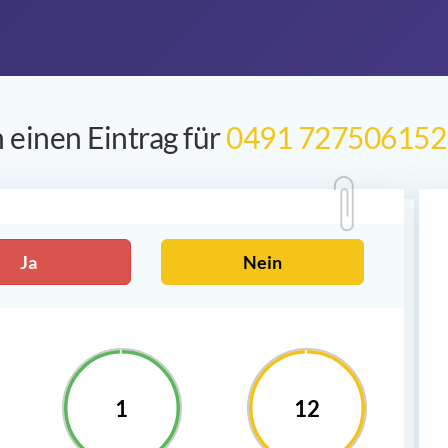
 einen Eintrag für
0491 727506152
Ja
Nein
1
12