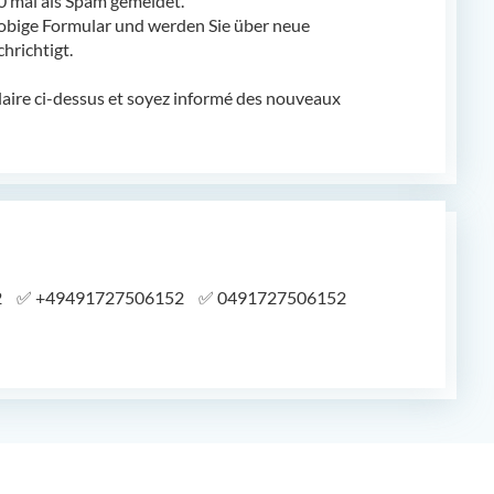
mal als Spam gemeldet.
obige Formular und werden Sie über neue
richtigt.
laire ci-dessus et soyez informé des nouveaux
2
✅
+49491727506152
✅
0491727506152