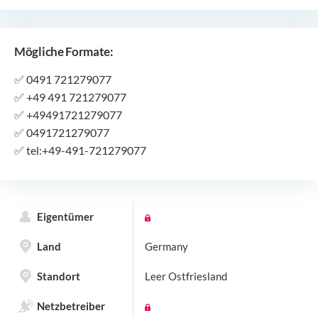
Mögliche Formate:
✅
0491 721279077
✅
+49 491 721279077
✅
+49491721279077
✅
0491721279077
✅
tel:+49-491-721279077
Eigentümer
Land
Germany
Standort
Leer Ostfriesland
Netzbetreiber