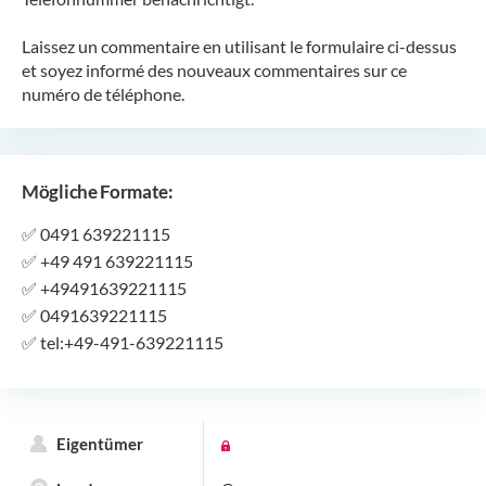
Laissez un commentaire en utilisant le formulaire ci-dessus
et soyez informé des nouveaux commentaires sur ce
numéro de téléphone.
Mögliche Formate:
✅
0491 639221115
✅
+49 491 639221115
✅
+49491639221115
✅
0491639221115
✅
tel:+49-491-639221115
Eigentümer