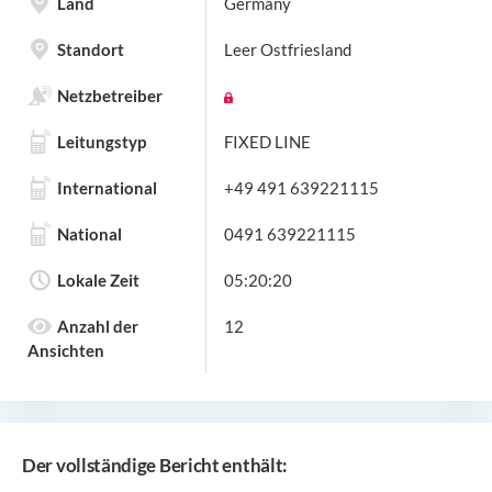
Land
Germany
Standort
Leer Ostfriesland
Netzbetreiber
Leitungstyp
FIXED LINE
International
+49 491 639221115
National
0491 639221115
Lokale Zeit
05:20:20
Anzahl der
12
Ansichten
Der vollständige Bericht enthält: