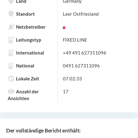
Land
Germany
Standort
Leer Ostfriesland
Netzbetreiber
Leitungstyp
FIXED LINE
International
+49 491 627311096
National
0491 627311096
Lokale Zeit
07:02:33
Anzahl der
17
Ansichten
Der vollständige Bericht enthält: