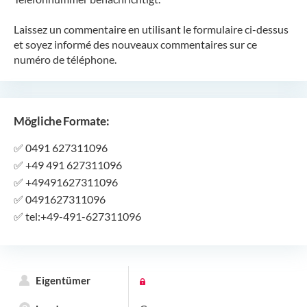
Laissez un commentaire en utilisant le formulaire ci-dessus
et soyez informé des nouveaux commentaires sur ce
numéro de téléphone.
Mögliche Formate:
✅
0491 627311096
✅
+49 491 627311096
✅
+49491627311096
✅
0491627311096
✅
tel:+49-491-627311096
Eigentümer