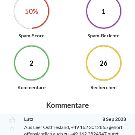
50%
1
Spam-Score
Spam-Berichte
2
26
Kommentare
Recherchen
Kommentare
Lutz
8 Sep 2023
Aus Leer Ostfriesland, +49 162 3012865 gehört
0
offensichtlich auch zu +49 162 3824947 nutzt