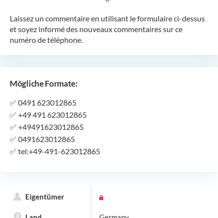
Laissez un commentaire en utilisant le formulaire ci-dessus
et soyez informé des nouveaux commentaires sur ce
numéro de téléphone.
Mögliche Formate:
✅
0491 623012865
✅
+49 491 623012865
✅
+49491623012865
✅
0491623012865
✅
tel:+49-491-623012865
Eigentümer
Land
Germany