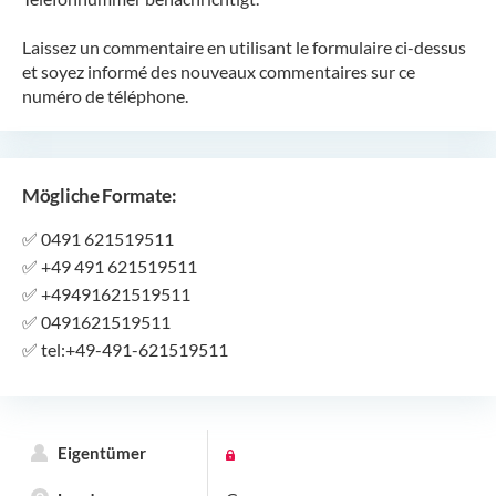
Laissez un commentaire en utilisant le formulaire ci-dessus
et soyez informé des nouveaux commentaires sur ce
numéro de téléphone.
Mögliche Formate:
✅
0491 621519511
✅
+49 491 621519511
✅
+49491621519511
✅
0491621519511
✅
tel:+49-491-621519511
Eigentümer