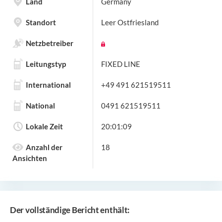
Land
Germany
Standort
Leer Ostfriesland
Netzbetreiber
Leitungstyp
FIXED LINE
International
+49 491 621519511
National
0491 621519511
Lokale Zeit
20:01:09
Anzahl der
18
Ansichten
Der vollständige Bericht enthält: