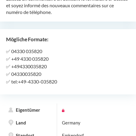
et soyez informé des nouveaux commentaires sur ce
numéro de téléphone.
Mögliche Formate:
✅
04330 035820
✅
+49 4330 035820
✅
+494330035820
✅
04330035820
✅
tel:+49-4330-035820
Eigentümer
Land
Germany
Standort
Emkendorf