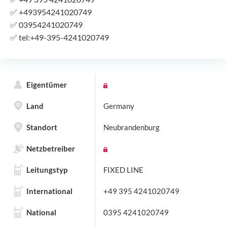
✅
+493954241020749
✅
03954241020749
✅
tel:+49-395-4241020749
Eigentümer
Land
Germany
Standort
Neubrandenburg
Netzbetreiber
Leitungstyp
FIXED LINE
International
+49 395 4241020749
National
0395 4241020749