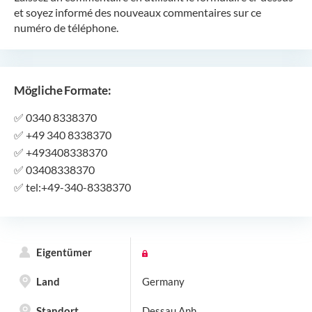
et soyez informé des nouveaux commentaires sur ce
numéro de téléphone.
Mögliche Formate:
✅
0340 8338370
✅
+49 340 8338370
✅
+493408338370
✅
03408338370
✅
tel:+49-340-8338370
Eigentümer
Land
Germany
Standort
Dessau Anh