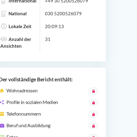
International
+49 30 5200526079
National
030 5200526079
Lokale Zeit
20:09:13
Anzahl der
31
Ansichten
Der vollständige Bericht enthält:
Wohnadressen
Profile in sozialen Medien
Telefonnummern
Beruf und Ausbildung
Fotos