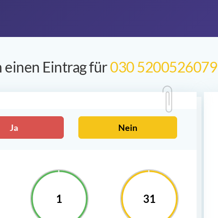
 einen Eintrag für
030 5200526079
Ja
Nein
1
31