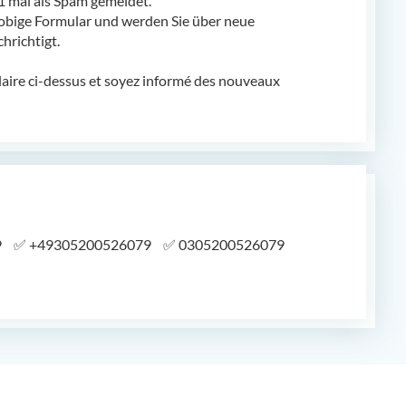
mal als Spam gemeldet.
obige Formular und werden Sie über neue
richtigt.
laire ci-dessus et soyez informé des nouveaux
9
✅
+49305200526079
✅
0305200526079