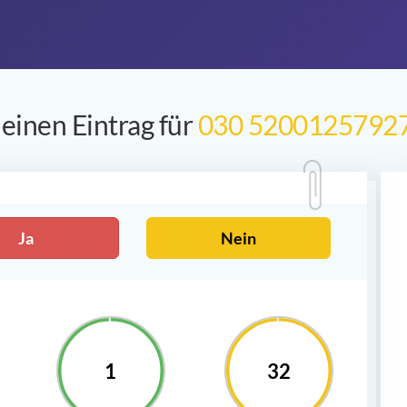
einen Eintrag für
030 5200125792
Ja
Nein
1
32