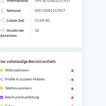
International
+49 30 52001257927
National
030 52001257927
Lokale Zeit
21:09:40
Anzahl der
32
Ansichten
Der vollständige Bericht enthält:
Wohnadressen
Profile in sozialen Medien
Telefonnummern
Beruf und Ausbildung
Fotos