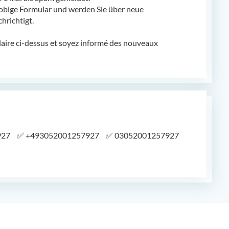
obige Formular und werden Sie über neue
richtigt.
laire ci-dessus et soyez informé des nouveaux
927
✅
+493052001257927
✅
03052001257927