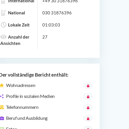
International
+49 30 31876396
National
030 31876396
Lokale Zeit
01:03:03
Anzahl der
27
Ansichten
Der vollständige Bericht enthält:
Wohnadressen
Profile in sozialen Medien
Telefonnummern
Beruf und Ausbildung
Fotos