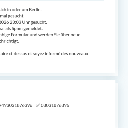
h in oder um Berlin.
mal gesucht.
2026 23:03 Uhr gesucht.
l als Spam gemeldet.
obige Formular und werden Sie über neue
richtigt.
laire ci-dessus et soyez informé des nouveaux
+493031876396
✅
03031876396