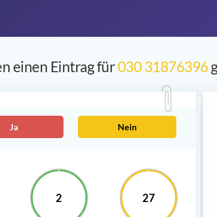
n einen Eintrag für
030 31876396
g
Ja
Nein
2
27