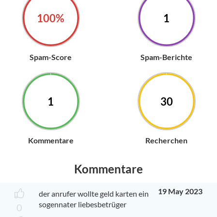
100%
1
Spam-Score
Spam-Berichte
1
30
Kommentare
Recherchen
Kommentare
19 May 2023
der anrufer wollte geld karten ein
sogennater liebesbetrüger
0