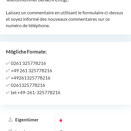
Laissez un commentaire en utilisant le formulaire ci-dessus
et soyez informé des nouveaux commentaires sur ce
numéro de téléphone.
Mögliche Formate:
✅
0261 325778216
✅
+49 261 325778216
✅
+49261325778216
✅
0261325778216
✅
tel:+49-261-325778216
Eigentümer