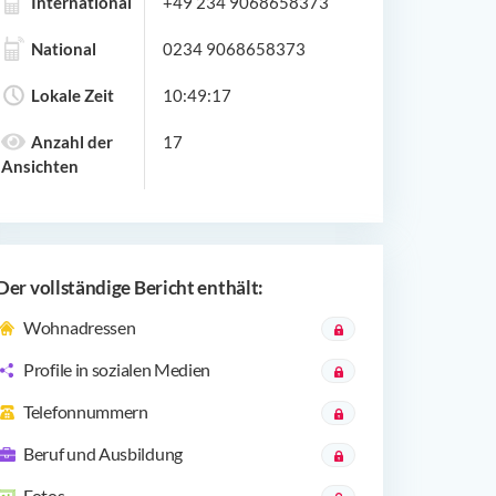
International
+49 234 9068658373
National
0234 9068658373
Lokale Zeit
10:49:17
Anzahl der
17
Ansichten
Der vollständige Bericht enthält:
Wohnadressen
Profile in sozialen Medien
Telefonnummern
Beruf und Ausbildung
Fotos