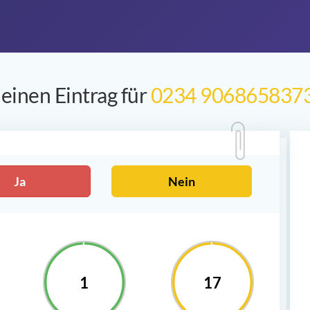
einen Eintrag für
0234 906865837
Ja
Nein
1
17