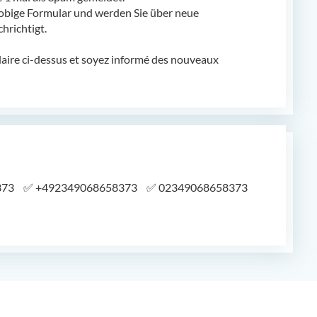
obige Formular und werden Sie über neue
richtigt.
laire ci-dessus et soyez informé des nouveaux
373
✅
+492349068658373
✅
02349068658373