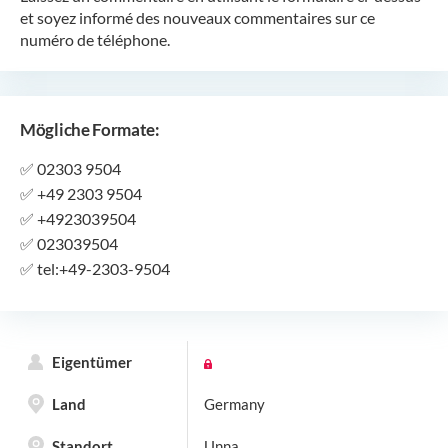
et soyez informé des nouveaux commentaires sur ce
numéro de téléphone.
Mögliche Formate:
✅
02303 9504
✅
+49 2303 9504
✅
+4923039504
✅
023039504
✅
tel:+49-2303-9504
Eigentümer
Land
Germany
Standort
Unna