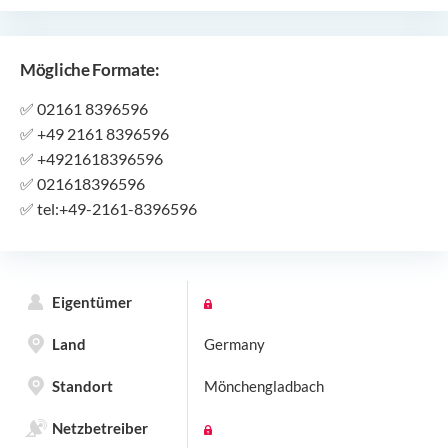
Mögliche Formate:
✅
02161 8396596
✅
+49 2161 8396596
✅
+4921618396596
✅
021618396596
✅
tel:+49-2161-8396596
Eigentümer
Land
Germany
Standort
Mönchengladbach
Netzbetreiber