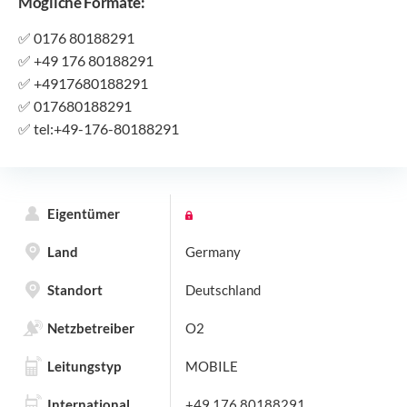
Mögliche Formate:
✅
0176 80188291
✅
+49 176 80188291
✅
+4917680188291
✅
017680188291
✅
tel:+49-176-80188291
Eigentümer
Land
Germany
Standort
Deutschland
Netzbetreiber
O2
Leitungstyp
MOBILE
International
+49 176 80188291