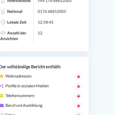
International
+49 176 68652005
National
0176 68652005
Lokale Zeit
12:58:45
Anzahl der
12
Ansichten
Der vollständige Bericht enthält:
Wohnadressen
Profile in sozialen Medien
Telefonnummern
Beruf und Ausbildung
Fotos