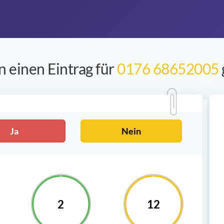
 einen Eintrag für
0176 68652005
Ja
Nein
2
12