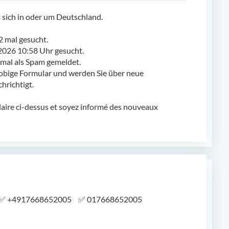
ich in oder um Deutschland.
 mal gesucht.
2026 10:58 Uhr gesucht.
al als Spam gemeldet.
obige Formular und werden Sie über neue
richtigt.
laire ci-dessus et soyez informé des nouveaux
✅
+4917668652005
✅
017668652005