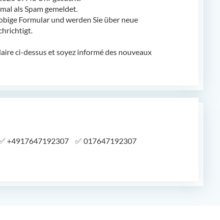
al als Spam gemeldet.
obige Formular und werden Sie über neue
richtigt.
laire ci-dessus et soyez informé des nouveaux
✅
+4917647192307
✅
017647192307