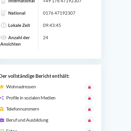
International
+49 176 47192307
National
0176 47192307
Lokale Zeit
09:43:45
Anzahl der
24
Ansichten
Der vollständige Bericht enthält:
Wohnadressen
Profile in sozialen Medien
Telefonnummern
Beruf und Ausbildung
Fotos