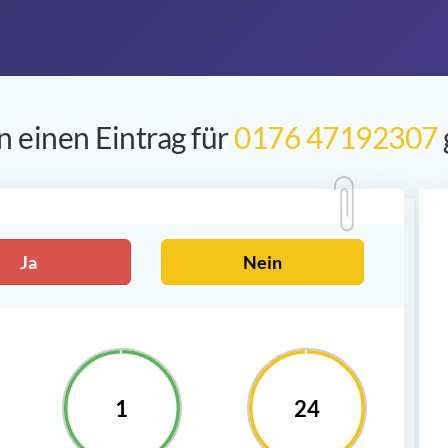
 einen Eintrag für
0176 47192307
Ja
Nein
1
24