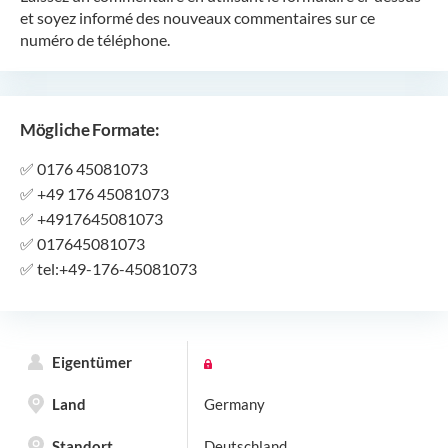
et soyez informé des nouveaux commentaires sur ce
numéro de téléphone.
Mögliche Formate:
✅
0176 45081073
✅
+49 176 45081073
✅
+4917645081073
✅
017645081073
✅
tel:+49-176-45081073
Eigentümer
Land
Germany
Standort
Deutschland