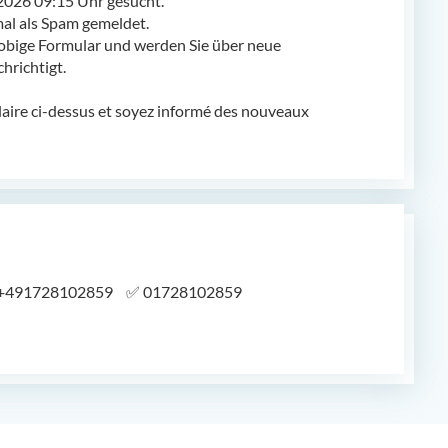
2026 09:15 Uhr gesucht.
l als Spam gemeldet.
obige Formular und werden Sie über neue
richtigt.
laire ci-dessus et soyez informé des nouveaux
+491728102859
✅
01728102859