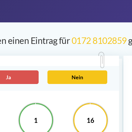
n einen Eintrag für
0172 8102859
g
Ja
Nein
1
16