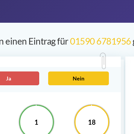
 einen Eintrag für
01590 6781956
Ja
Nein
1
18