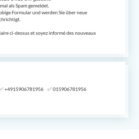
al als Spam gemeldet.
obige Formular und werden Sie über neue
richtigt.
laire ci-dessus et soyez informé des nouveaux
✅
+4915906781956
✅
015906781956