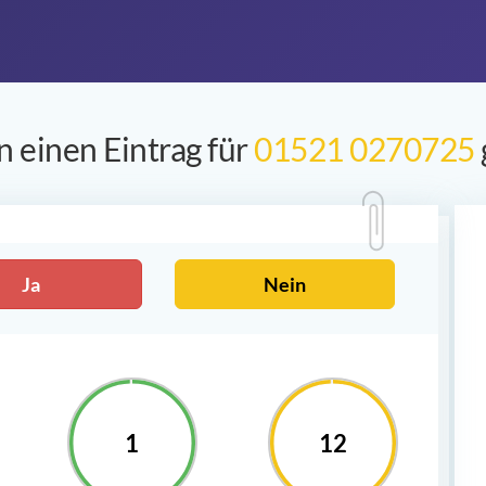
 einen Eintrag für
01521 0270725
Ja
Nein
1
12