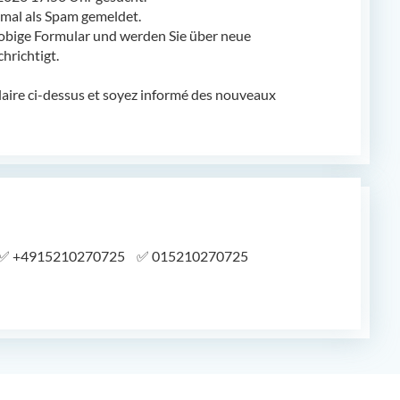
al als Spam gemeldet.
obige Formular und werden Sie über neue
richtigt.
laire ci-dessus et soyez informé des nouveaux
✅
+4915210270725
✅
015210270725