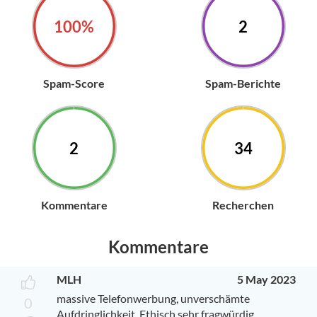
100%
2
Spam-Score
Spam-Berichte
2
34
Kommentare
Recherchen
Kommentare
MLH
5 May 2023
massive Telefonwerbung, unverschämte
0
Aufdringlichkeit, Ethisch sehr fragwürdig